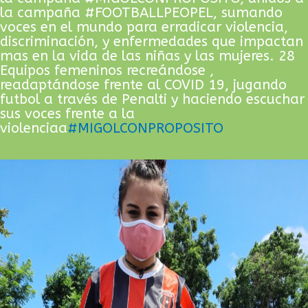
la campaña #FOOTBALLPEOPEL, sumando
voces en el mundo para erradicar violencia,
discriminación, y enfermedades que impactan
mas en la vida de las niñas y las mujeres. 28
Equipos femeninos recreándose ,
readaptándose frente al COVID 19, jugando
futbol a través de Penalti y haciendo escuchar
sus voces frente a la
violenciaa
#MIGOLCONPROPOSITO